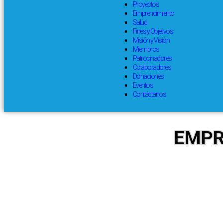
Proyectos
Emprendimiento
Salud
Fines y Objetivos
Misión y Visión
Miembros
Patrocinadores
Colaboradores
Donaciones
Eventos
Contáctanos
EMPR