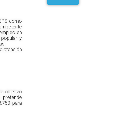
– IEPS como
competente
e empleo en
 popular y
das.
de atención
te objetivo
e pretende
3,750 para