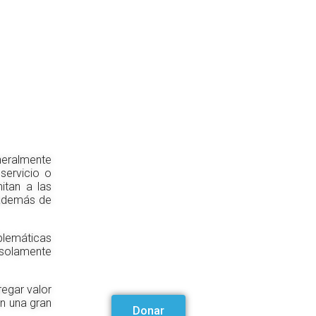
neralmente
servicio o
itan a las
 además de
blemáticas
 solamente
egar valor
n una gran
Donar