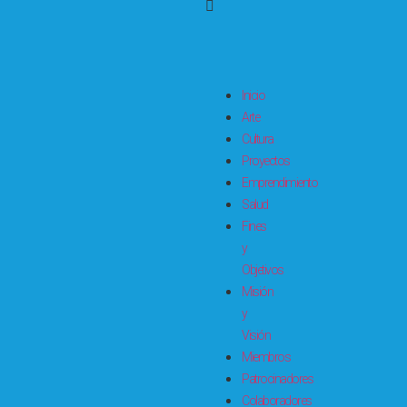
Inicio
Arte
Cultura
Proyectos
Emprendimiento
Salud
Fines
y
Objetivos
Misión
y
Visión
Miembros
Patrocinadores
Colaboradores